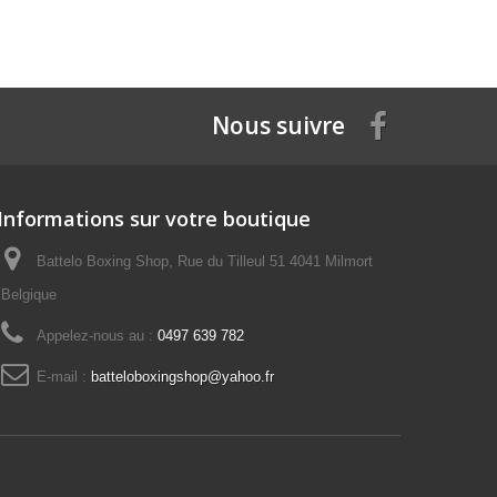
Nous suivre
Informations sur votre boutique
Battelo Boxing Shop, Rue du Tilleul 51 4041 Milmort
Belgique
Appelez-nous au :
0497 639 782
E-mail :
batteloboxingshop@yahoo.fr