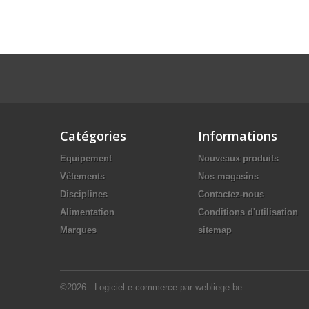
Catégories
Informations
Equipement
Nouveaux produits
Vêtements
Nos magasins
Disciplines
Contactez-nous
Alimentation
Conditions d'utilisation
Marques
sitemap
©2026 - Logiciel e-commerce par webliege.be